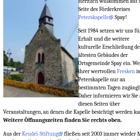
Herzlich willkommen auf 
Seite des Förderkreises
Peterskapelle
Spay!
Seit 1984 setzen wir uns fü
Erhalt und die weitere
kulturelle Erschließung de
ältesten Gebäudes der
Ortsgemeinde Spay ein. W
ihrer wertvollen
Fresken
is
Peterskapelle nur an
bestimmten Tagen zugängl
Daher informieren wir Sie 
diesen Seiten über
Veranstaltungen, an denen die Kapelle besichtigt werden ka
Weitere Öffnungszeiten finden Sie rechts oben.
Aus der
Keudel-Stiftung
fließen seit 2003 immer wieder M